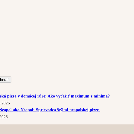
berať
ská pizza v domácej rúre: Ako vyťažiť maximum z minima?
la 2026
 Neapol ako Neapol: Sprievodca štýlmi neapolskej pizze
 2026