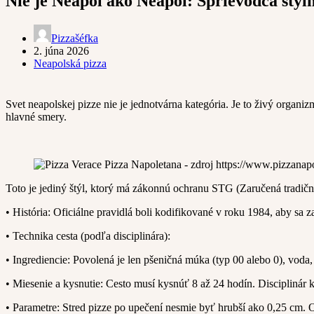
Nie je Neapol ako Neapol: Sprievodca štýl
Pizzašéfka
2. júna 2026
Neapolská pizza
Svet neapolskej pizze nie je jednotvárna kategória. Je to živý organiz
hlavné smery.
Toto je jediný štýl, ktorý má zákonnú ochranu STG (Zaručená tradičn
• História: Oficiálne pravidlá boli kodifikované v roku 1984, aby 
• Technika cesta (podľa disciplinára):
• Ingrediencie: Povolená je len pšeničná múka (typ 00 alebo 0), voda,
• Miesenie a kysnutie: Cesto musí kysnúť 8 až 24 hodín. Disciplinár k
• Parametre: Stred pizze po upečení nesmie byť hrubší ako 0,25 cm. 