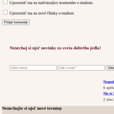
Upozorniť ma na nadväzujúce komentáre e-mailom.
Upozorniť ma na nové články e-mailom
Pridať komentár
Nenechaj si ujsť novinky zo sveta dobrého jedla!
Enter your email address below and subscribe to our newsletter
Odo
Neapol
8. aprí
Nie je
2. júna
Nenechajte si ujsť nové termíny