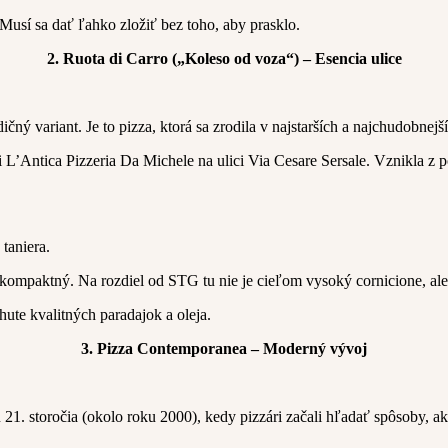
 Musí sa dať ľahko zložiť bez toho, aby prasklo.
2. Ruota di Carro („Koleso od voza“) – Esencia ulice
čný variant. Je to pizza, ktorá sa zrodila v najstarších a najchudobnejš
ii L’Antica Pizzeria Da Michele na ulici Via Cesare Sersale. Vznikla z 
taniera.
a kompaktný. Na rozdiel od STG tu nie je cieľom vysoký cornicione, ale
hute kvalitných paradajok a oleja.
3. Pizza Contemporanea – Moderný vývoj
ku 21. storočia (okolo roku 2000), kedy pizzári začali hľadať spôsoby,