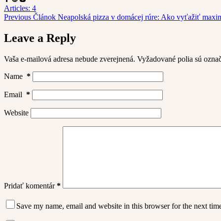
Articles: 4
Previous
Článok
Neapolská pizza v domácej rúre: Ako vyťažiť max
Leave a Reply
Vaša e-mailová adresa nebude zverejnená.
Vyžadované polia sú ozna
Name
*
Email
*
Website
Pridať komentár
*
Save my name, email and website in this browser for the next ti