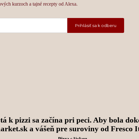
ových kurzoch a tajné recepty od Alexa.
tá k pizzi sa začína pri peci. Aby bola do
arket.sk
a vášeň pre suroviny od
Fresco I
— Pizza s láskou