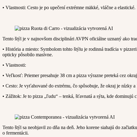
• Vlastnosti: Cesto je po upečení extrémne mäkké, vláčne a elastické.
Tento štýl je v najnovšom disciplinári AVPN oficiálne uznaný ako tradi
• História a miesto: Symbolom tohto štýlu je rodinná tradícia v pizzer
opticky pôsobilo masívne.
• Vlastnosti:
• Veľkosť: Priemer presahuje 38 cm a pizza výrazne preteká cez okraj 
• Cesto: Je vyťahované do extrému, čo spôsobuje, že okraj je nízky 
• Zážitok: Je to pizza „ľudu“ – tenká, šťavnatá a sýta, kde dominujú c
Tento štýl sa neobjavil zo dňa na deň. Jeho korene siahajú do začiat
o fermentácii.