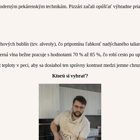
moderným pekárenským technikám. Pizzári začali opúšťať výhradne priam
hových bublín (tzv. alveoly), čo pripomína ľahkosť nadýchaného talian
rná vlna bežne pracuje s hodnotami 70 % až 85 %, čo robí cesto po u
nt teploty v peci, aby sa dosiahol ten správny kontrast medzi jemne 
Ktorú si vybrať?