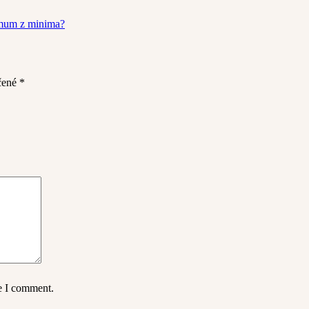
imum z minima?
čené
*
me I comment.