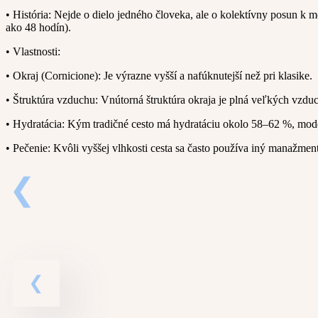
• História: Nejde o dielo jedného človeka, ale o kolektívny posun k 
ako 48 hodín).
• Vlastnosti:
• Okraj (Cornicione): Je výrazne vyšší a nafúknutejší než pri klasike.
• Štruktúra vzduchu: Vnútorná štruktúra okraja je plná veľkých vzduc
• Hydratácia: Kým tradičné cesto má hydratáciu okolo 58–62 %, mode
• Pečenie: Kvôli vyššej vlhkosti cesta sa často používa iný manažme