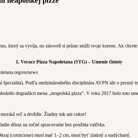
mi neapolskej pizze
mus, ktorý sa vyvíja, no zároveň si prísne stráži svoje korene. Ak chcete
1. Verace Pizza Napoletana (STG) – Umenie čistoty
á špecialita). Podľa medzinárodného disciplinára AVPN ide o presný te
sa zabránilo degradácii mena „neapolská pizza“. V roku 2017 bolo tot
 morská soľ a droždie. Žiadny tuk ani cukor!
ladie dôraz na ručné spracovanie bez použitia valčeka.
Okraj (cornicione) musí mať 1–2 cm, musí byť zlatistý a nadýchaný.